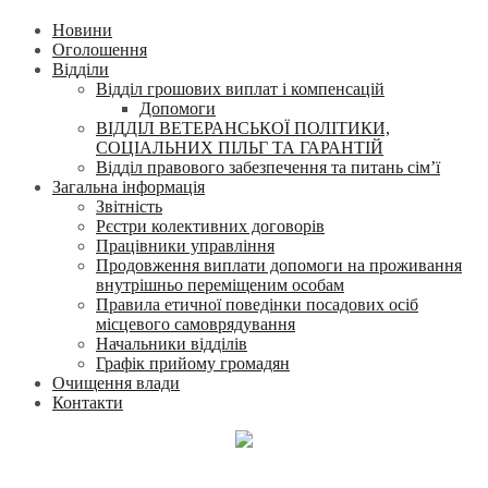
Новини
Оголошення
Відділи
Відділ грошових виплат і компенсацій
Допомоги
ВІДДІЛ ВЕТЕРАНСЬКОЇ ПОЛІТИКИ,
СОЦІАЛЬНИХ ПІЛЬГ ТА ГАРАНТІЙ
Відділ правового забезпечення та питань сім’ї
Загальна інформація
Звітність
Рєстри колективних договорів
Працівники управління
Продовження виплати допомоги на проживання
внутрішньо переміщеним особам
Правила етичної поведінки посадових осіб
місцевого самоврядування
Начальники відділів
Графік прийому громадян
Очищення влади
Контакти