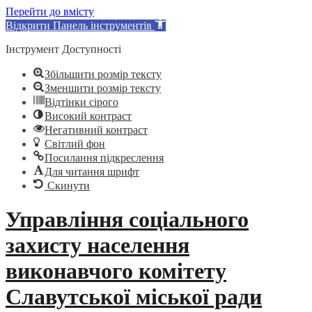
Перейти до вмісту
Відкрити Панель інструментів
Інструмент Доступності
Збільшити розмір тексту
Зменшити розмір тексту
Відтінки сірого
Високий контраст
Негативний контраст
Світлий фон
Посилання підкреслення
Для читання шрифт
Скинути
Skip
Управління соціального
to
content
захисту населення
виконавчого комітету
Славутської міської ради