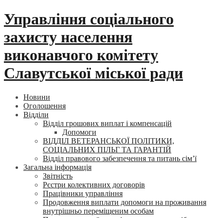
Skip
Управління соціального
to
content
захисту населення
виконавчого комітету
Славутської міської ради
Новини
Оголошення
Відділи
Відділ грошових виплат і компенсацій
Допомоги
ВІДДІЛ ВЕТЕРАНСЬКОЇ ПОЛІТИКИ,
СОЦІАЛЬНИХ ПІЛЬГ ТА ГАРАНТІЙ
Відділ правового забезпечення та питань сім’ї
Загальна інформація
Звітність
Рєстри колективних договорів
Працівники управління
Продовження виплати допомоги на проживання
внутрішньо переміщеним особам