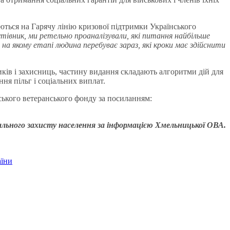
таються на Гарячу лінію кризової підтримки Українського
івник, ми ретельно проаналізували, які питання найбільше
на якому етапі людина перебуває зараз, які кроки має здійснити
иків і захисниць, частину видання складають алгоритми дій для
ня пільг і соціальних виплат.
ського ветеранського фонду за посиланням:
ального захисту населення
за інформацією Хмельницької ОВА.
аїни