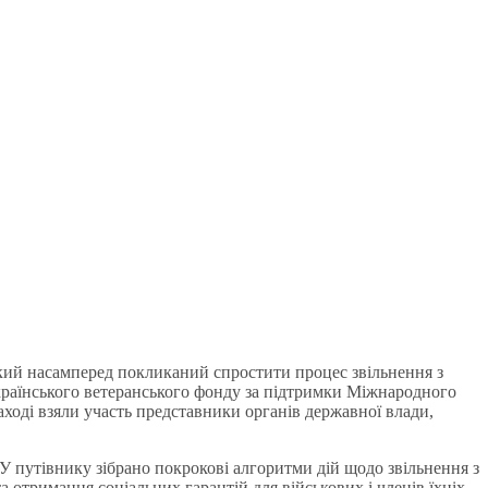
який насамперед покликаний спростити процес звільнення з
країнського ветеранського фонду за підтримки Міжнародного
ході взяли участь представники органів державної влади,
. У путівнику зібрано покрокові алгоритми дій щодо звільнення з
а отримання соціальних гарантій для військових і членів їхніх