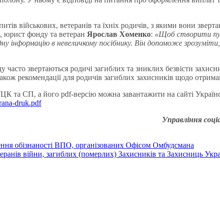
апитів військових, ветеранів та їхніх родичів, з якими вони звер
а, юрист фонду та ветеран
Ярослав Хоменко
:
«
Щоб створити пут
ну інформацію в невеличкому посібнику. Він допоможе зрозуміти, 
у часто звертаються родичі загиблих та зниклих безвісти захисн
 також рекомендації для родичів загиблих захисників щодо отриман
ЦК та СП, а його pdf-версію можна завантажити на сайті Україн
rana-druk.pdf
Управління соці
ення обізнаності ВПО, організованих Офісом Омбудсмана
теранів війни, загиблих (померлих) Захисників та Захисниць Укр