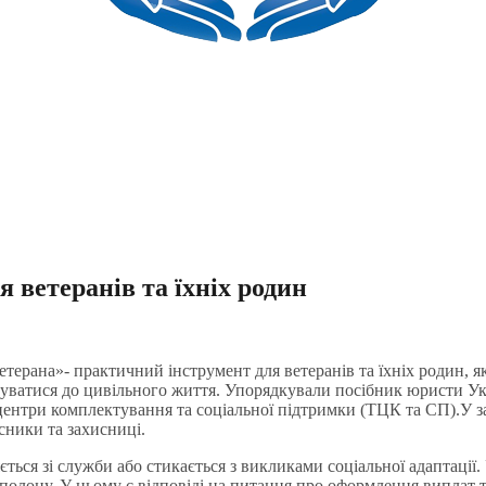
 ветеранів та їхніх родин
терана»- практичний інструмент для ветеранів та їхніх родин, 
туватися до цивільного життя. Упорядкували посібник юристи У
ентри комплектування та соціальної підтримки (ТЦК та СП).У за
сники та захисниці.
яється зі служби або стикається з викликами соціальної адаптації
 полону. У ньому є відповіді на питання про оформлення виплат т