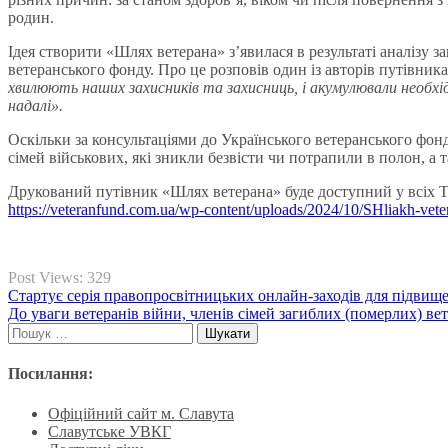
родин.
Ідея створити «Шлях ветерана» зʼявилася в результаті аналізу з
ветеранського фонду. Про це розповів один із авторів путівник
хвилюють наших захисників та захисниць, і акумулювали необхід
надалі
».
Оскільки за консультаціями до Українського ветеранського фонд
сімей військових, які зникли безвісти чи потрапили в полон, а
Друкований путівник «Шлях ветерана» буде доступний у всіх Т
https://veteranfund.com.ua/wp-content/uploads/2024/10/SHliakh-vete
Post Views:
329
Навігація
Стартує серія правопросвітницьких онлайн-заходів для підвищ
До уваги ветеранів війни, членів сімей загиблих (померлих) ве
записів
Пошук:
Посилання:
Офіційний сайт м. Славута
Славутське УВКГ