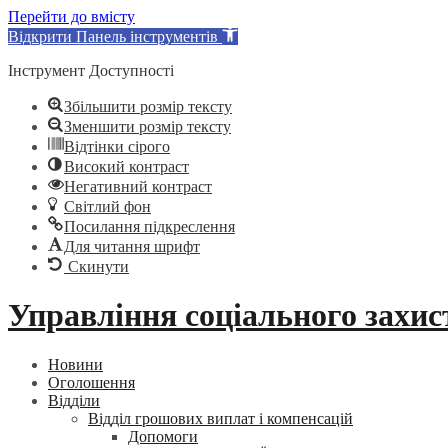
Перейти до вмісту
Відкрити Панель інструментів
Інструмент Доступності
Збільшити розмір тексту
Зменшити розмір тексту
Відтінки сірого
Високий контраст
Негативний контраст
Світлий фон
Посилання підкреслення
Для читання шрифт
Скинути
Skip
Управління соціального захис
to
content
Новини
Оголошення
Відділи
Відділ грошових виплат і компенсацій
Допомоги