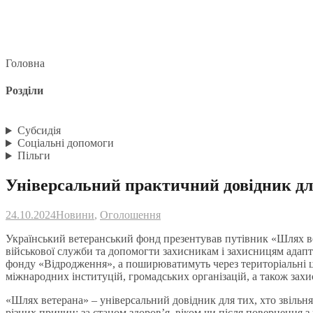
Головна
Розділи
Субсидія
Соціальні допомоги
Пільги
Універсальний практичний довідник для
24.10.2024
Новини
,
Оголошення
Український ветеранський фонд презентував путівник «Шлях ве
військової служби та допомогти захисникам і захисницям адап
фонду «Відродження», а поширюватимуть через територіальні ц
міжнародних інституцій, громадських організацій, а також захи
«Шлях ветерана»
– універсальний довідник для тих, хто звільн
різних причин: за станом здоров’я, віком чи після повернення з