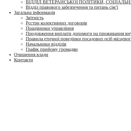
ВІДДІЛ ВЕТЕРАНСЬКОЇ ПОЛІТИКИ, СОЦІАЛЬН
Відділ правового забезпечення та питань сім’ї
Загальна інформація
Звітність
Рєстри колективних договорів
Працівники управління
Продовження виплати допомоги на проживання вн
Правила етичної поведінки посадових осіб місцево
Начальники відділів
Графік прийому громадян
Очищення влади
Контакти